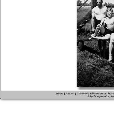
Home
|
Aktuell
|
Aktionen
|
Förderverein
|
Gale
© by Dorfgemeinschaf